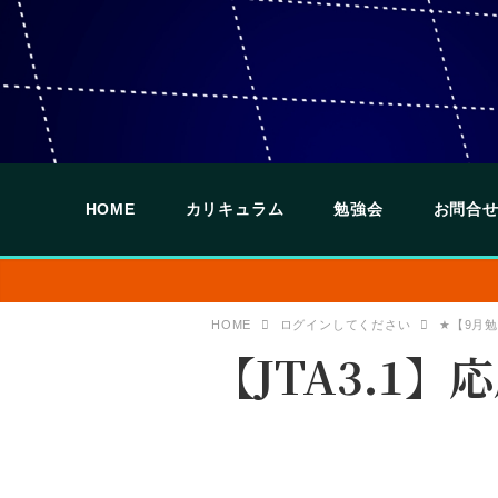
HOME
カリキュラム
勉強会
お問合せ
HOME
ログインしてください
★【9月勉
【JTA3.1】