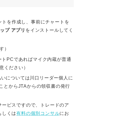
ウントを作成し、事前にチャートを
クトップ アプリ
をインストールしてく
です）
ートPCであればマイク内蔵が普通
意ください）
払いについては川口リーダー個人に
ことからJTAからの領収書の発行
サービスですので、トレードのア
もしくは
有料の個別コンサル
にお