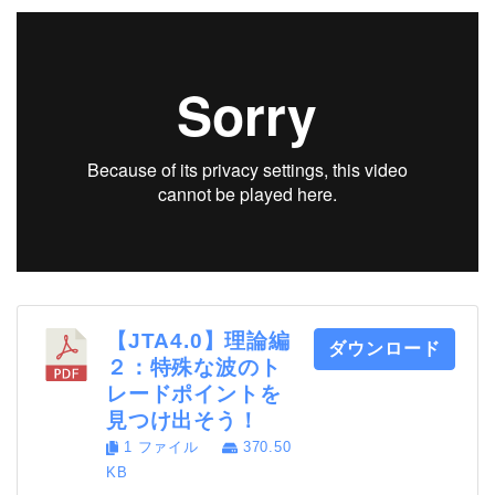
【JTA4.0】理論編
ダウンロード
２：特殊な波のト
レードポイントを
見つけ出そう！
1 ファイル
370.50
KB