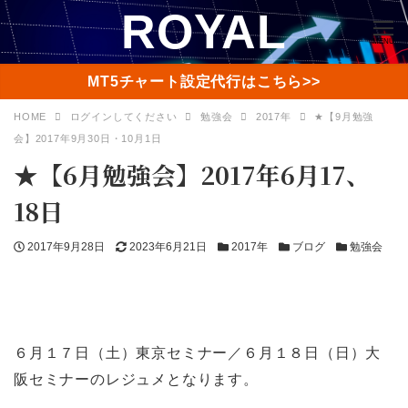
ROYAL
MENU
MT5チャート設定代行はこちら>>
HOME
ログインしてください
勉強会
2017年
★【9月勉強
会】2017年9月30日・10月1日
★【6月勉強会】2017年6月17、
18日
投
更
カ
カ
カ
2017年9月28日
2023年6月21日
2017年
ブログ
勉強会
稿
新
テ
テ
テ
日
日
ゴ
ゴ
ゴ
リ
リ
リ
ー
ー
ー
６月１７日（土）東京セミナー／６月１８日（日）大
阪セミナーのレジュメとなります。