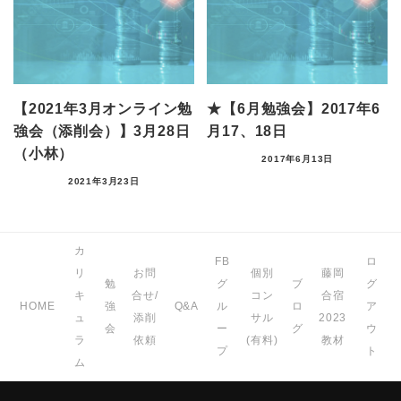
【2021年3月オンライン勉
★【6月勉強会】2017年6
強会（添削会）】3月28日
月17、18日
（小林）
2017年6月13日
2021年3月23日
カ
FB
ロ
リ
お問
個別
藤岡
勉
グ
ブ
グ
キ
合せ/
コン
合宿
HOME
強
Q&A
ル
ロ
ア
ュ
添削
サル
2023
会
ー
グ
ウ
ラ
依頼
(有料)
教材
プ
ト
ム