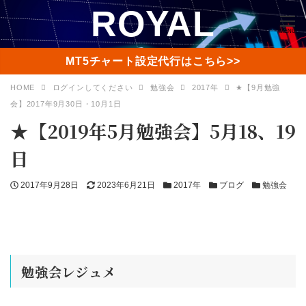
ROYAL
MENU
MT5チャート設定代行はこちら>>
HOME
ログインしてください
勉強会
2017年
★【9月勉強
会】2017年9月30日・10月1日
★【2019年5月勉強会】5月18、19
日
投
更
カ
カ
カ
2017年9月28日
2023年6月21日
2017年
ブログ
勉強会
稿
新
テ
テ
テ
日
日
ゴ
ゴ
ゴ
リ
リ
リ
ー
ー
ー
勉強会レジュメ