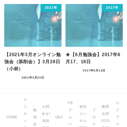
2021年
2017年
【2021年3月オンライン勉
★【6月勉強会】2017年6
強会（添削会）】3月28日
月17、18日
（小林）
2017年6月13日
2021年3月23日
カ
FB
ロ
リ
お問
個別
藤岡
勉
グ
ブ
グ
キ
合せ/
コン
合宿
HOME
強
Q&A
ル
ロ
ア
ュ
添削
サル
2023
会
ー
グ
ウ