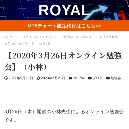
ROYAL
MENU
MT5チャート設定代行はこちら>>
HOME
ログインしてください
勉強会
2017年
★【9月勉強
会】2017年9月30日・10月1日
【2020年3月26日オンライン勉強
会】（小林）
投
更
カ
カ
カ
2017年9月28日
2023年6月21日
2017年
ブログ
勉強会
稿
新
テ
テ
テ
日
日
ゴ
ゴ
ゴ
リ
リ
リ
ー
ー
ー
3月26日（木）開催の小林先生によるオンライン勉強会
です。