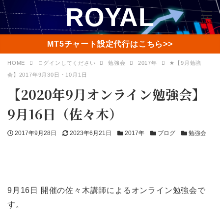
ROYAL
MENU
MT5チャート設定代行はこちら>>
HOME
ログインしてください
勉強会
2017年
★【9月勉強
会】2017年9月30日・10月1日
【2020年9月オンライン勉強会】
9月16日（佐々木）
投
更
カ
カ
カ
2017年9月28日
2023年6月21日
2017年
ブログ
勉強会
稿
新
テ
テ
テ
日
日
ゴ
ゴ
ゴ
リ
リ
リ
ー
ー
ー
9月16日 開催の佐々木講師によるオンライン勉強会で
す。