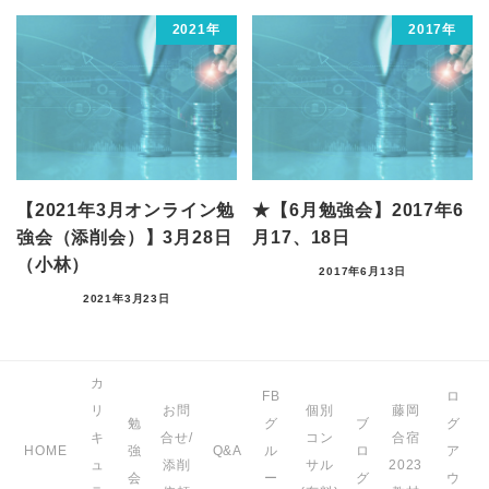
2021年
2017年
【2021年3月オンライン勉
★【6月勉強会】2017年6
強会（添削会）】3月28日
月17、18日
（小林）
2017年6月13日
2021年3月23日
カ
FB
ロ
リ
お問
個別
藤岡
勉
グ
ブ
グ
キ
合せ/
コン
合宿
HOME
強
Q&A
ル
ロ
ア
ュ
添削
サル
2023
会
ー
グ
ウ