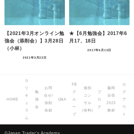
【2021年3月オンライン勉
★【6月勉強会】2017年6
強会（添削会）】3月28日
月17、18日
（小林）
2017年6月13日
2021年3月23日
カ
FB
ロ
リ
お問
個別
藤岡
勉
グ
ブ
グ
キ
合せ/
コン
合宿
HOME
強
Q&A
ル
ロ
ア
ュ
添削
サル
2023
会
ー
グ
ウ
ラ
依頼
(有料)
教材
プ
ト
ム
©Japan Trader's Academy