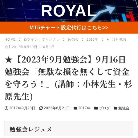
ROYAL
MENU
MT5チャート設定代行はこちら>>
HOME
ログインしてください
勉強会
2017年
★【9月勉強
会】2017年9月30日・10月1日
★【2023年9月勉強会】9月16日
勉強会「無駄な損を無くして資金
を守ろう！」(講師：小林先生・杉
原先生)
投
更
カ
カ
カ
2017年9月28日
2023年6月21日
2017年
ブログ
勉強会
稿
新
テ
テ
テ
日
日
ゴ
ゴ
ゴ
勉強会レジュメ
リ
リ
リ