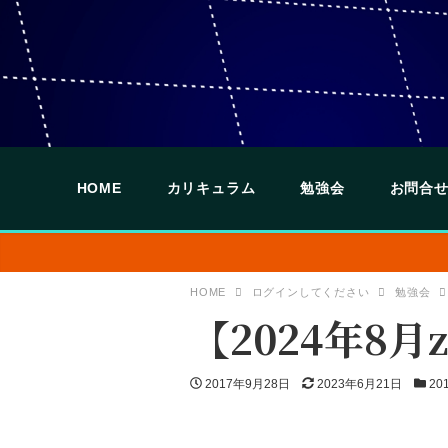
HOME
カリキュラム
勉強会
お問合せ
HOME
ログインしてください
勉強会
【2024年8
投
更
カ
2017年9月28日
2023年6月21日
20
稿
新
テ
日
日
ゴ