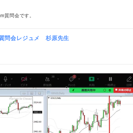
リ
リ
ー
ー
om質問会です。
om質問会レジュメ 杉原先生